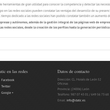
de herramientas de gran utilidad para conocer la competencia y detectar las necesi
 en las redes sociales pueden constatar las ventajas del desarrollo de su presencia 
tiempo dedicado a las redes sociales han podido constatar también un aumento d
presas y autónomos, además de la gestión integral de las páginas web de empresa
las redes sociales, desde la creación de los perfiles hasta la generación periódic
tic en las redes
Datos de contacto
Dirección: CL. Moisés de León 52
Facebook
Oficinas
Twitter
Provincia: (24006) León
Google +
Teléfono: 987 07 43 01 / 649 56 73 68
Email:
info@datic.es